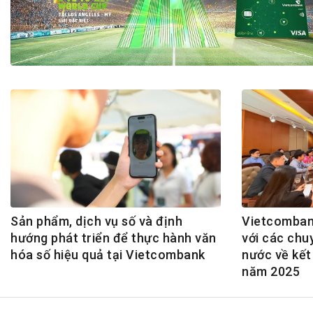
Tài chín
Bộ Chuẩn mực Đạo đức nghề nghiệp
Đấu giá 
Đối tác
Thanh t
Nhà quản
Cơ hội v
GÓP Ý CHÍNH SÁCH
ĐẤU GIÁ TÀI
Dự thảo luật
Tư vấn – Hỏi đáp
Tra cứu văn bản
Sản phẩm, dịch vụ số và định
Vietcombank
hướng phát triển để thực hành văn
với các chu
hóa số hiệu quả tại Vietcombank
nước về kết
năm 2025