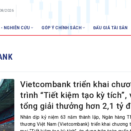
/08/2026
 - NGHIÊN CỨU
GÓP Ý CHÍNH SÁCH
ĐẤU GIÁ TÀI SẢN
HỘI VIÊN
Danh sách hội viên
ANK
Gia nhập VNBA
 VNBA
 Tuần VNBA
Vietcombank triển khai chư
trình “Tiết kiệm tạo kỳ tích”, 
gân hàng
tổng giải thưởng hơn 2,1 tỷ 
t
Nhân dịp kỷ niệm 63 năm thành lập, Ngân hàng 
thương Việt Nam (Vietcombank) triển khai chương t