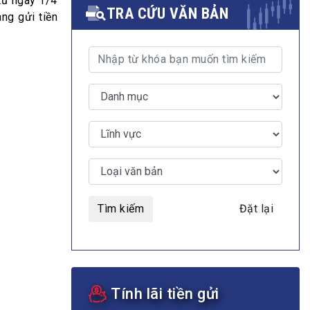
 từ ngày 1/4
TRA CỨU VĂN BẢN
ng gửi tiền
MULTIMEDIA
Video
E-magazines
Photos
Tìm kiếm
Đặt lại
Tính lãi tiền gửi