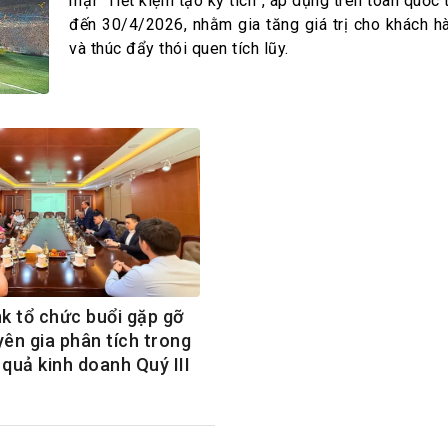
h Tiêu dùng
mại “Tiết kiệm tạo kỳ tích”, áp dụng trên toàn quốc
đến 30/4/2026, nhằm gia tăng giá trị cho khách hà
tài sản
và thúc đẩy thói quen tích lũy.
oán –Thẻ
 trị
iệc làm
 SẢN
TUYỂN DỤNG
 tổ chức buổi gặp gỡ
yên gia phân tích trong
 quả kinh doanh Quý III