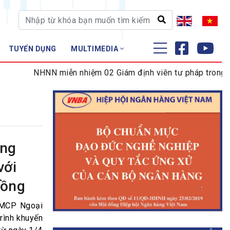
TUYỂN DỤNG
MULTIMEDIA
ĐÀO TẠO - NGHIÊN CỨU
NHNN miễn nhiệm 02 Giám định viên tư pháp trong lĩnh v
Nghiệp vụ - Chứng chỉ
Tập huấn
ơng
với
đồng
TMCP Ngoại
rình khuyến