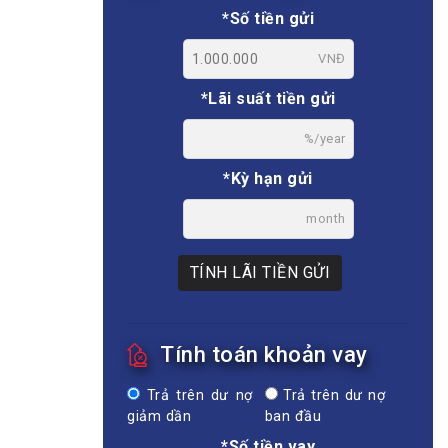
*Số tiền gửi
VNĐ
*Lãi suất tiền gửi
%/year
*Kỳ hạn gửi
month
TÍNH LÃI TIỀN GỬI
Tính toán khoản vay
Trả trên dư nợ
Trả trên dư nợ
giảm dần
ban đầu
*Số tiền vay