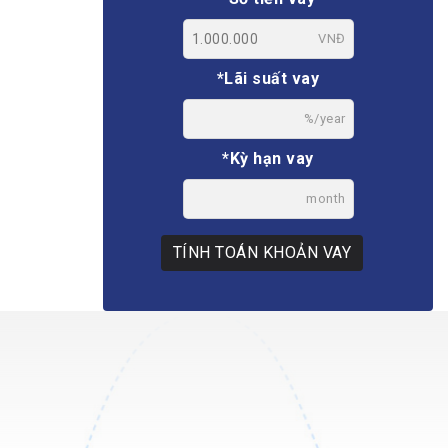
VNĐ
*Lãi suất vay
%/year
*Kỳ hạn vay
month
TÍNH TOÁN KHOẢN VAY