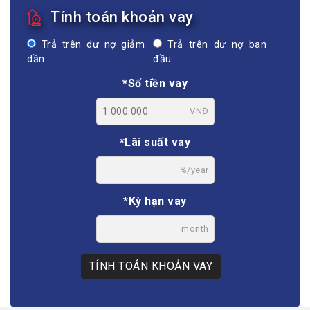
Tính toán khoản vay
Trả trên dư nợ giảm
Trả trên dư nợ ban
dần
đầu
*Số tiền vay
VNĐ
*Lãi suất vay
%/year
*Kỳ hạn vay
month
TÍNH TOÁN KHOẢN VAY