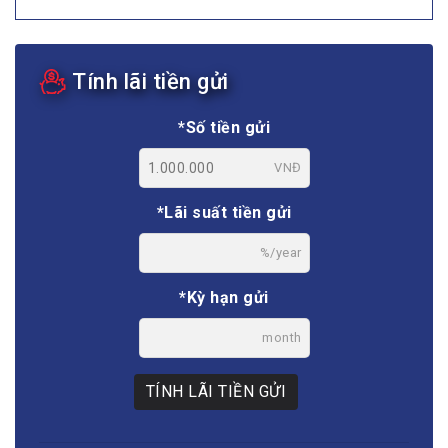
Tính lãi tiền gửi
*Số tiền gửi
VNĐ
*Lãi suất tiền gửi
%/year
*Kỳ hạn gửi
month
TÍNH LÃI TIỀN GỬI