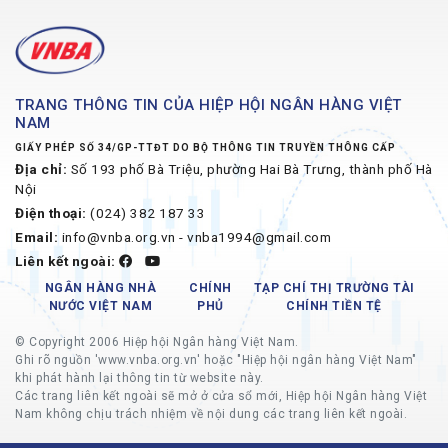
TRANG THÔNG TIN CỦA HIỆP HỘI NGÂN HÀNG VIỆT
NAM
GIẤY PHÉP SỐ 34/GP-TTĐT DO BỘ THÔNG TIN TRUYỀN THÔNG CẤP
Địa chỉ:
Số 193 phố Bà Triệu, phường Hai Bà Trưng, thành phố Hà
Nội
Điện thoại:
(024) 382 187 33
Email:
info@vnba.org.vn - vnba1994@gmail.com
Liên kết ngoài:
NGÂN HÀNG NHÀ
CHÍNH
TẠP CHÍ THỊ TRƯỜNG TÀI
NƯỚC VIỆT NAM
PHỦ
CHÍNH TIỀN TỆ
© Copyright 2006 Hiệp hội Ngân hàng Việt Nam.
Ghi rõ nguồn 'www.vnba.org.vn' hoặc "Hiệp hội ngân hàng Việt Nam"
khi phát hành lại thông tin từ website này.
Các trang liên kết ngoài sẽ mở ở cửa sổ mới, Hiệp hội Ngân hàng Việt
Nam không chịu trách nhiệm về nội dung các trang liên kết ngoài.