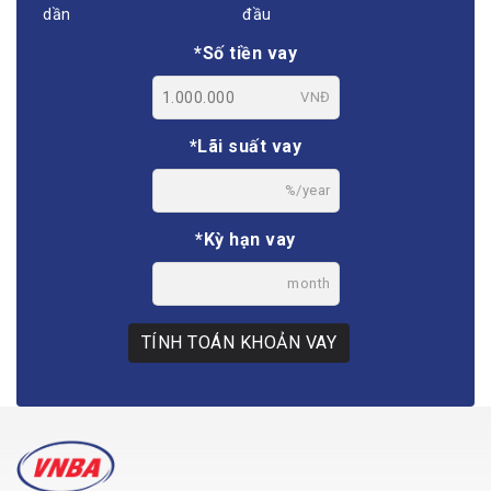
dần
đầu
*Số tiền vay
VNĐ
*Lãi suất vay
%/year
*Kỳ hạn vay
month
TÍNH TOÁN KHOẢN VAY