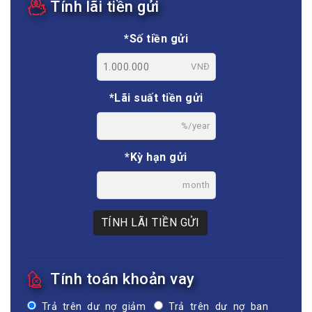
Tính lãi tiền gửi
*Số tiền gửi
VNĐ
*Lãi suất tiền gửi
%/year
*Kỳ hạn gửi
month
TÍNH LÃI TIỀN GỬI
Tính toán khoản vay
Trả trên dư nợ giảm
Trả trên dư nợ ban