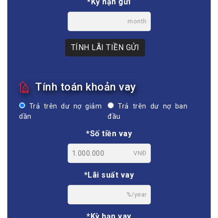
*Kỳ hạn gửi
month
TÍNH LÃI TIỀN GỬI
Tính toán khoản vay
Trả trên dư nợ giảm
Trả trên dư nợ ban
dần
đầu
*Số tiền vay
VNĐ
*Lãi suất vay
%/year
*Kỳ hạn vay