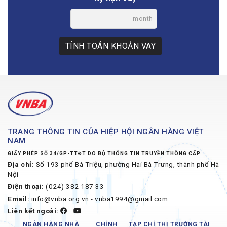
month
TÍNH TOÁN KHOẢN VAY
TRANG THÔNG TIN CỦA HIỆP HỘI NGÂN HÀNG VIỆT
NAM
GIẤY PHÉP SỐ 34/GP-TTĐT DO BỘ THÔNG TIN TRUYỀN THÔNG CẤP
Địa chỉ:
Số 193 phố Bà Triệu, phường Hai Bà Trưng, thành phố Hà
Nội
Điện thoại:
(024) 382 187 33
Email:
info@vnba.org.vn - vnba1994@gmail.com
Liên kết ngoài:
NGÂN HÀNG NHÀ
CHÍNH
TẠP CHÍ THỊ TRƯỜNG TÀI