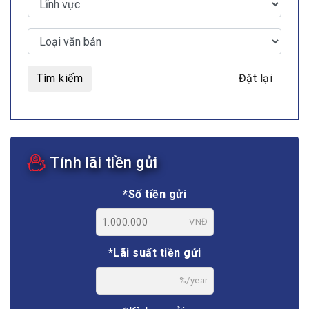
Tìm kiếm
Đặt lại
Tính lãi tiền gửi
*Số tiền gửi
VNĐ
*Lãi suất tiền gửi
%/year