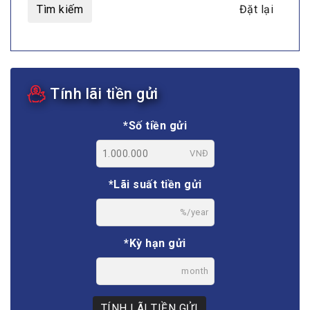
Tìm kiếm
Đặt lại
Tính lãi tiền gửi
*Số tiền gửi
VNĐ
*Lãi suất tiền gửi
%/year
*Kỳ hạn gửi
month
TÍNH LÃI TIỀN GỬI