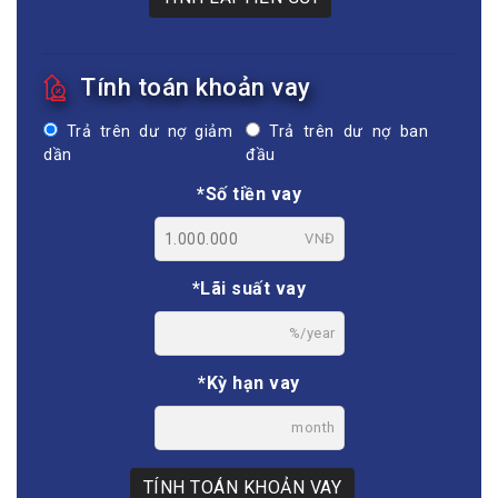
Tính toán khoản vay
Trả trên dư nợ giảm
Trả trên dư nợ ban
dần
đầu
*Số tiền vay
VNĐ
*Lãi suất vay
%/year
*Kỳ hạn vay
month
TÍNH TOÁN KHOẢN VAY