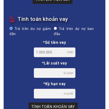
Tính toán khoản vay
Trả trên dư nợ giảm
Trả trên dư nợ ban
dần
đầu
*Số tiền vay
VNĐ
*Lãi suất vay
%/year
*Kỳ hạn vay
month
TÍNH TOÁN KHOẢN VAY