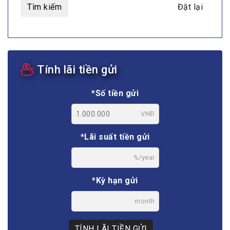
Tìm kiếm
Đặt lại
Tính lãi tiền gửi
*Số tiền gửi
VNĐ
*Lãi suất tiền gửi
%/year
*Kỳ hạn gửi
month
TÍNH LÃI TIỀN GỬI