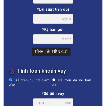
*Lãi suất tiền gửi
%/year
*Kỳ hạn gửi
month
TÍNH LÃI TIỀN GỬI
Tính toán khoản vay
Trả trên dư nợ giảm
Trả trên dư nợ ban
dần
đầu
*Số tiền vay
VNĐ