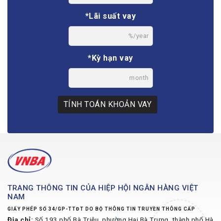
*Lãi suất vay
%/year
*Kỳ hạn vay
month
TÍNH TOÁN KHOẢN VAY
TRANG THÔNG TIN CỦA HIỆP HỘI NGÂN HÀNG VIỆT
NAM
GIẤY PHÉP SỐ 34/GP-TTĐT DO BỘ THÔNG TIN TRUYỀN THÔNG CẤP
Địa chỉ:
Số 193 phố Bà Triệu, phường Hai Bà Trưng, thành phố Hà