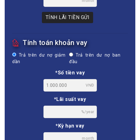
month
TÍNH LÃI TIỀN GỬI
Tính toán khoản vay
Trả trên dư nợ giảm
Trả trên dư nợ ban
dần
đầu
*Số tiền vay
VNĐ
*Lãi suất vay
%/year
*Kỳ hạn vay
month