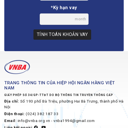
*Kỳ hạn vay
month
TÍNH TOÁN KHOẢN VAY
TRANG THÔNG TIN CỦA HIỆP HỘI NGÂN HÀNG VIỆT
NAM
GIẤY PHÉP SỐ 34/GP-TTĐT DO BỘ THÔNG TIN TRUYỀN THÔNG CẤP
Địa chỉ:
Số 193 phố Bà Triệu, phường Hai Bà Trưng, thành phố Hà
Nội
Điện thoại:
(024) 382 187 33
Email:
info@vnba.org.vn - vnba1994@gmail.com
Liên kết ngoài: