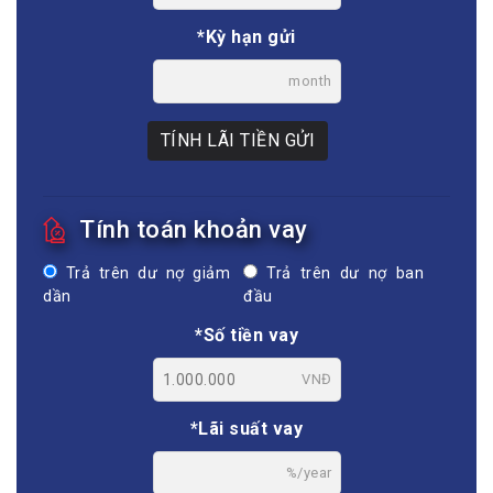
*Kỳ hạn gửi
month
TÍNH LÃI TIỀN GỬI
Tính toán khoản vay
Trả trên dư nợ giảm
Trả trên dư nợ ban
dần
đầu
*Số tiền vay
VNĐ
*Lãi suất vay
%/year