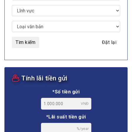
Tìm kiếm
Đặt lại
Tính lãi tiền gửi
*Số tiền gửi
VNĐ
*Lãi suất tiền gửi
%/year