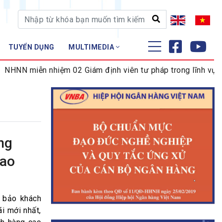
TUYỂN DỤNG
MULTIMEDIA
ĐÀO TẠO - NGHIÊN CỨU
NN miễn nhiệm 02 Giám định viên tư pháp trong lĩnh vực tiề
Nghiệp vụ - Chứng chỉ
Tập huấn
ng
cao
m bảo khách
i mới nhất,