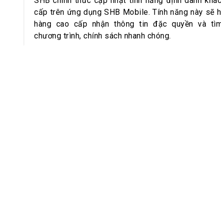
h Tiêu dùng
SHB chính thức cập nhật tính năng định danh khá
cấp trên ứng dụng SHB Mobile. Tính năng này sẽ h
tài sản
hàng cao cấp nhận thông tin đặc quyền và tì
oán –Thẻ
chương trình, chính sách nhanh chóng.
 trị
iệc làm
 SẢN
TUYỂN DỤNG