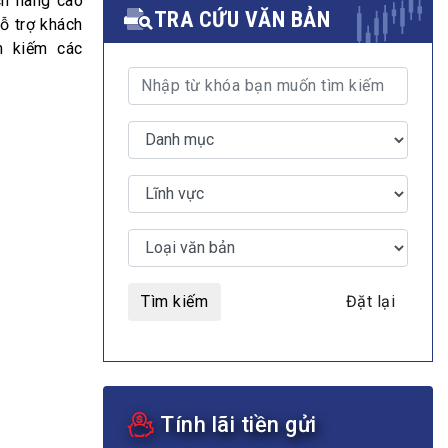
ch hàng cao
TRA CỨU VĂN BẢN
ỗ trợ khách
m kiếm các
MULTIMEDIA
Video
E-magazines
Photos
Tìm kiếm
Đặt lại
Tính lãi tiền gửi