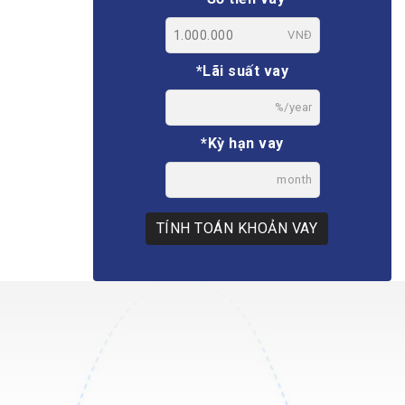
VNĐ
*Lãi suất vay
%/year
*Kỳ hạn vay
month
TÍNH TOÁN KHOẢN VAY