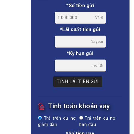
*Số tiền gửi
VNĐ
*Lãi suất tiền gửi
%/year
*Kỳ hạn gửi
month
TÍNH LÃI TIỀN GỬI
Tính toán khoản vay
Trả trên dư nợ
Trả trên dư nợ
giảm dần
ban đầu
*Số tiền vay