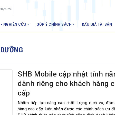
/08/2026
 - NGHIÊN CỨU
GÓP Ý CHÍNH SÁCH
ĐẤU GIÁ TÀI SẢN
HỘI VIÊN
NH
Danh sách hội viên
Ỉ DƯỠNG
Gia nhập VNBA
 VNBA
 Tuần VNBA
SHB Mobile cập nhật tính nă
dành riêng cho khách hàng 
gân hàng
cấp
t
Nhằm tiếp tục nâng cao chất lượng dịch vụ, đả
hàng cao cấp luôn nhận được các chính sách ưu đã