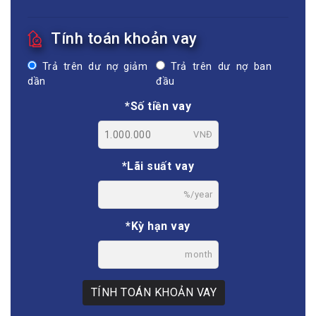
Tính toán khoản vay
Trả trên dư nợ giảm
Trả trên dư nợ ban
dần
đầu
*Số tiền vay
VNĐ
*Lãi suất vay
%/year
*Kỳ hạn vay
month
TÍNH TOÁN KHOẢN VAY