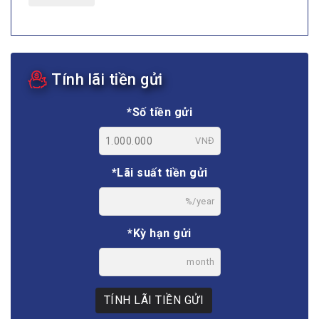
Tính lãi tiền gửi
*Số tiền gửi
VNĐ
*Lãi suất tiền gửi
%/year
*Kỳ hạn gửi
month
TÍNH LÃI TIỀN GỬI