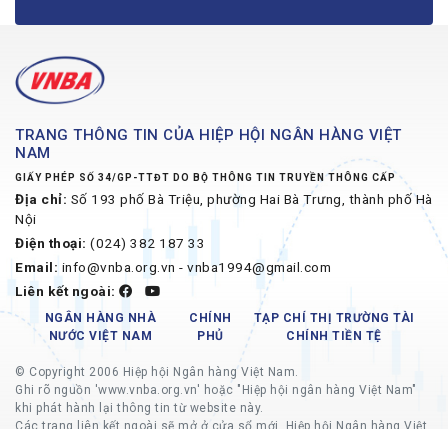
TRANG THÔNG TIN CỦA HIỆP HỘI NGÂN HÀNG VIỆT
NAM
GIẤY PHÉP SỐ 34/GP-TTĐT DO BỘ THÔNG TIN TRUYỀN THÔNG CẤP
Địa chỉ:
Số 193 phố Bà Triệu, phường Hai Bà Trưng, thành phố Hà
Nội
Điện thoại:
(024) 382 187 33
Email:
info@vnba.org.vn - vnba1994@gmail.com
Liên kết ngoài:
NGÂN HÀNG NHÀ
CHÍNH
TẠP CHÍ THỊ TRƯỜNG TÀI
NƯỚC VIỆT NAM
PHỦ
CHÍNH TIỀN TỆ
© Copyright 2006 Hiệp hội Ngân hàng Việt Nam.
Ghi rõ nguồn 'www.vnba.org.vn' hoặc "Hiệp hội ngân hàng Việt Nam"
khi phát hành lại thông tin từ website này.
Các trang liên kết ngoài sẽ mở ở cửa sổ mới, Hiệp hội Ngân hàng Việt
Nam không chịu trách nhiệm về nội dung các trang liên kết ngoài.