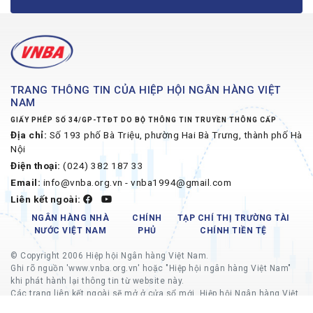
TRANG THÔNG TIN CỦA HIỆP HỘI NGÂN HÀNG VIỆT
NAM
GIẤY PHÉP SỐ 34/GP-TTĐT DO BỘ THÔNG TIN TRUYỀN THÔNG CẤP
Địa chỉ:
Số 193 phố Bà Triệu, phường Hai Bà Trưng, thành phố Hà
Nội
Điện thoại:
(024) 382 187 33
Email:
info@vnba.org.vn - vnba1994@gmail.com
Liên kết ngoài:
NGÂN HÀNG NHÀ
CHÍNH
TẠP CHÍ THỊ TRƯỜNG TÀI
NƯỚC VIỆT NAM
PHỦ
CHÍNH TIỀN TỆ
© Copyright 2006 Hiệp hội Ngân hàng Việt Nam.
Ghi rõ nguồn 'www.vnba.org.vn' hoặc "Hiệp hội ngân hàng Việt Nam"
khi phát hành lại thông tin từ website này.
Các trang liên kết ngoài sẽ mở ở cửa sổ mới, Hiệp hội Ngân hàng Việt
Nam không chịu trách nhiệm về nội dung các trang liên kết ngoài.