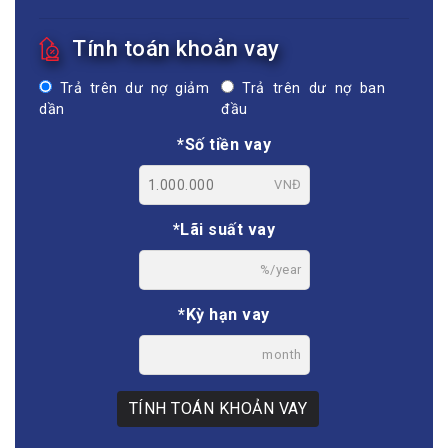
Tính toán khoản vay
Trả trên dư nợ giảm
Trả trên dư nợ ban
dần
đầu
*Số tiền vay
VNĐ
*Lãi suất vay
%/year
*Kỳ hạn vay
month
TÍNH TOÁN KHOẢN VAY