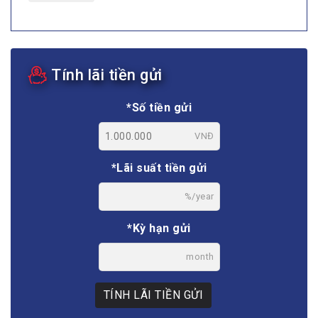
Tính lãi tiền gửi
*Số tiền gửi
VNĐ
*Lãi suất tiền gửi
%/year
*Kỳ hạn gửi
month
TÍNH LÃI TIỀN GỬI