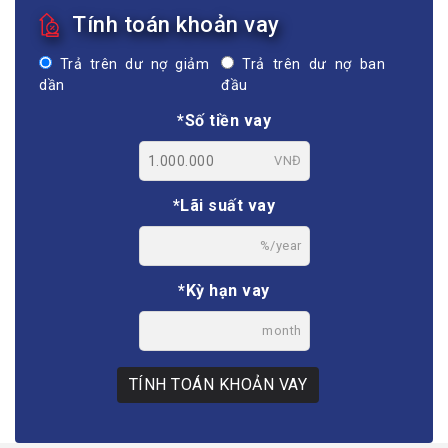
Tính toán khoản vay
Trả trên dư nợ giảm
Trả trên dư nợ ban
dần
đầu
*Số tiền vay
VNĐ
*Lãi suất vay
%/year
*Kỳ hạn vay
month
TÍNH TOÁN KHOẢN VAY