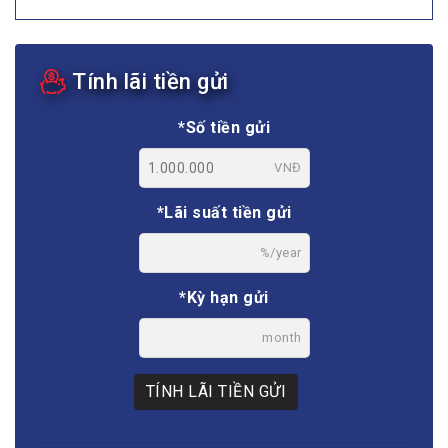
Tính lãi tiền gửi
*Số tiền gửi
VNĐ
*Lãi suất tiền gửi
%/year
*Kỳ hạn gửi
month
TÍNH LÃI TIỀN GỬI