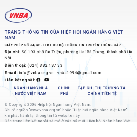
TRANG THÔNG TIN CỦA HIỆP HỘI NGÂN HÀNG VIỆT
NAM
GIẤY PHÉP SỐ 34/GP-TTĐT DO BỘ THÔNG TIN TRUYỀN THÔNG CẤP
Địa chỉ:
Số 193 phố Bà Triệu, phường Hai Bà Trưng, thành phố Hà
Nội
Điện thoại:
(024) 382 187 33
Email:
info@vnba.org.vn - vnba1994@gmail.com
Liên kết ngoài:
NGÂN HÀNG NHÀ
CHÍNH
TẠP CHÍ THỊ TRƯỜNG TÀI
NƯỚC VIỆT NAM
PHỦ
CHÍNH TIỀN TỆ
© Copyright 2006 Hiệp hội Ngân hàng Việt Nam.
Ghi rõ nguồn 'www.vnba.org.vn' hoặc "Hiệp hội ngân hàng Việt Nam"
khi phát hành lại thông tin từ website này.
Các trang liên kết ngoài sẽ mở ở cửa sổ mới, Hiệp hội Ngân hàng Việt
Nam không chịu trách nhiệm về nội dung các trang liên kết ngoài.