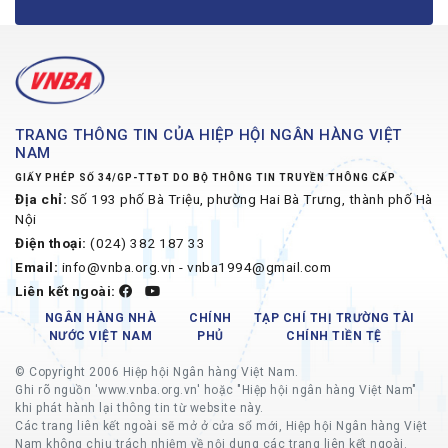
TRANG THÔNG TIN CỦA HIỆP HỘI NGÂN HÀNG VIỆT
NAM
GIẤY PHÉP SỐ 34/GP-TTĐT DO BỘ THÔNG TIN TRUYỀN THÔNG CẤP
Địa chỉ:
Số 193 phố Bà Triệu, phường Hai Bà Trưng, thành phố Hà
Nội
Điện thoại:
(024) 382 187 33
Email:
info@vnba.org.vn - vnba1994@gmail.com
Liên kết ngoài:
NGÂN HÀNG NHÀ
CHÍNH
TẠP CHÍ THỊ TRƯỜNG TÀI
NƯỚC VIỆT NAM
PHỦ
CHÍNH TIỀN TỆ
© Copyright 2006 Hiệp hội Ngân hàng Việt Nam.
Ghi rõ nguồn 'www.vnba.org.vn' hoặc "Hiệp hội ngân hàng Việt Nam"
khi phát hành lại thông tin từ website này.
Các trang liên kết ngoài sẽ mở ở cửa sổ mới, Hiệp hội Ngân hàng Việt
Nam không chịu trách nhiệm về nội dung các trang liên kết ngoài.