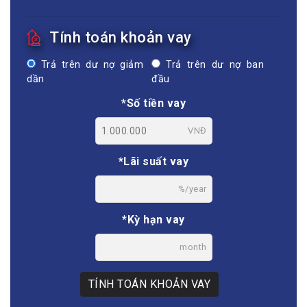
Tính toán khoản vay
Trả trên dư nợ giảm
Trả trên dư nợ ban
dần
đầu
*Số tiền vay
VNĐ
*Lãi suất vay
%/year
*Kỳ hạn vay
month
TÍNH TOÁN KHOẢN VAY