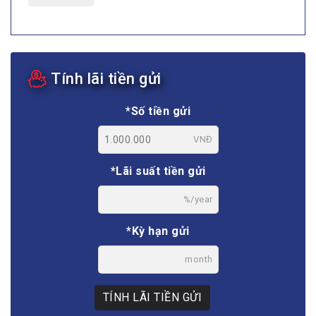
Tính lãi tiền gửi
*Số tiền gửi
VNĐ
*Lãi suất tiền gửi
%/year
*Kỳ hạn gửi
month
TÍNH LÃI TIỀN GỬI