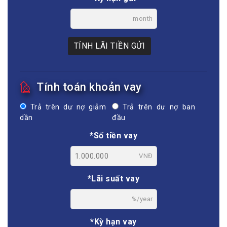
month
TÍNH LÃI TIỀN GỬI
Tính toán khoản vay
Trả trên dư nợ giảm
Trả trên dư nợ ban
dần
đầu
*Số tiền vay
VNĐ
*Lãi suất vay
%/year
*Kỳ hạn vay