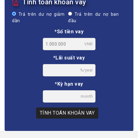
Tính toán khoản vay
Trả trên dư nợ giảm
Trả trên dư nợ ban
dần
đầu
*Số tiền vay
VNĐ
*Lãi suất vay
%/year
*Kỳ hạn vay
month
TÍNH TOÁN KHOẢN VAY