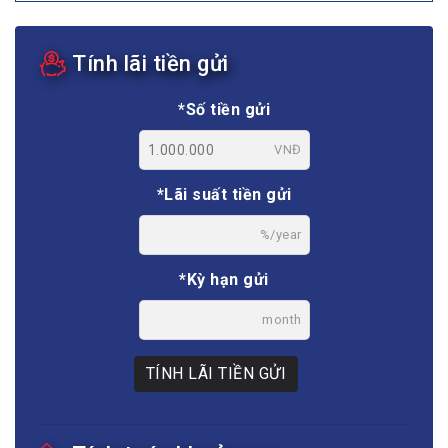
Tính lãi tiền gửi
*Số tiền gửi
VNĐ
*Lãi suất tiền gửi
%/year
*Kỳ hạn gửi
month
TÍNH LÃI TIỀN GỬI