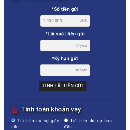
*Số tiền gửi
VNĐ
*Lãi suất tiền gửi
%/year
*Kỳ hạn gửi
month
TÍNH LÃI TIỀN GỬI
Tính toán khoản vay
Trả trên dư nợ giảm
Trả trên dư nợ ban
dần
đầu