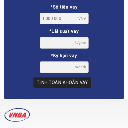
*Số tiền vay
VNĐ
*Lãi suất vay
%/year
*Kỳ hạn vay
month
TÍNH TOÁN KHOẢN VAY