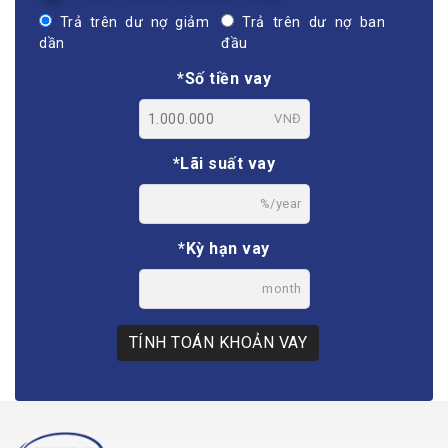
Trả trên dư nợ giảm
Trả trên dư nợ ban
dần
đầu
*Số tiền vay
VNĐ
*Lãi suất vay
%/year
*Kỳ hạn vay
month
TÍNH TOÁN KHOẢN VAY