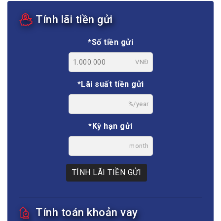
Tính lãi tiền gửi
*Số tiền gửi
VNĐ
*Lãi suất tiền gửi
%/year
*Kỳ hạn gửi
month
TÍNH LÃI TIỀN GỬI
Tính toán khoản vay