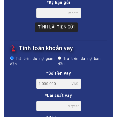
*Kỳ hạn gửi
month
TÍNH LÃI TIỀN GỬI
Tính toán khoản vay
Trả trên dư nợ giảm
Trả trên dư nợ ban
dần
đầu
*Số tiền vay
VNĐ
*Lãi suất vay
%/year