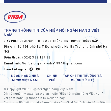
TRANG THÔNG TIN CỦA HIỆP HỘI NGÂN HÀNG VIỆT
NAM
GIẤY PHÉP SỐ 34/GP-TTĐT DO BỘ THÔNG TIN TRUYỀN THÔNG CẤP
Địa chỉ:
Số 193 phố Bà Triệu, phường Hai Bà Trưng, thành phố Hà
Nội
Điện thoại:
(024) 382 187 33
Email:
info@vnba.org.vn - vnba1994@gmail.com
Liên kết ngoài:
NGÂN HÀNG NHÀ
CHÍNH
TẠP CHÍ THỊ TRƯỜNG TÀI
NƯỚC VIỆT NAM
PHỦ
CHÍNH TIỀN TỆ
© Copyright 2006 Hiệp hội Ngân hàng Việt Nam.
Ghi rõ nguồn 'www.vnba.org.vn' hoặc "Hiệp hội ngân hàng Việt Nam"
khi phát hành lại thông tin từ website này.
Các trang liên kết ngoài sẽ mở ở cửa sổ mới, Hiệp hội Ngân hàng Việt
Nam không chịu trách nhiệm về nội dung các trang liên kết ngoài.