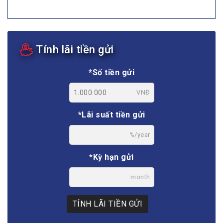
Tính lãi tiền gửi
*Số tiền gửi
VNĐ
*Lãi suất tiền gửi
%/year
*Kỳ hạn gửi
month
TÍNH LÃI TIỀN GỬI