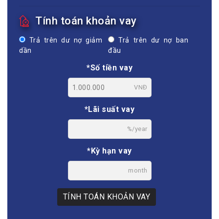
Tính toán khoản vay
Trả trên dư nợ giảm
Trả trên dư nợ ban
dần
đầu
*Số tiền vay
VNĐ
*Lãi suất vay
%/year
*Kỳ hạn vay
month
TÍNH TOÁN KHOẢN VAY