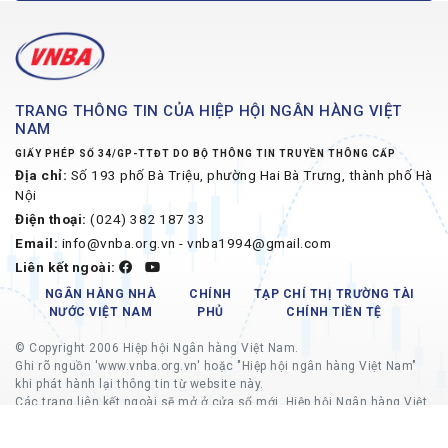
TRANG THÔNG TIN CỦA HIỆP HỘI NGÂN HÀNG VIỆT
NAM
GIẤY PHÉP SỐ 34/GP-TTĐT DO BỘ THÔNG TIN TRUYỀN THÔNG CẤP
Địa chỉ:
Số 193 phố Bà Triệu, phường Hai Bà Trưng, thành phố Hà
Nội
Điện thoại:
(024) 382 187 33
Email:
info@vnba.org.vn - vnba1994@gmail.com
Liên kết ngoài:
NGÂN HÀNG NHÀ
CHÍNH
TẠP CHÍ THỊ TRƯỜNG TÀI
NƯỚC VIỆT NAM
PHỦ
CHÍNH TIỀN TỆ
© Copyright 2006 Hiệp hội Ngân hàng Việt Nam.
Ghi rõ nguồn 'www.vnba.org.vn' hoặc "Hiệp hội ngân hàng Việt Nam"
khi phát hành lại thông tin từ website này.
Các trang liên kết ngoài sẽ mở ở cửa sổ mới, Hiệp hội Ngân hàng Việt
Nam không chịu trách nhiệm về nội dung các trang liên kết ngoài.