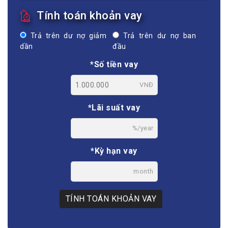
Tính toán khoản vay
Trả trên dư nợ giảm
Trả trên dư nợ ban
dần
đầu
*Số tiền vay
VNĐ
*Lãi suất vay
%/year
*Kỳ hạn vay
month
TÍNH TOÁN KHOẢN VAY