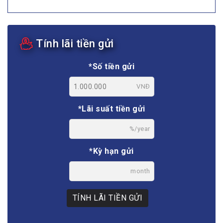
Tính lãi tiền gửi
*Số tiền gửi
VNĐ
*Lãi suất tiền gửi
%/year
*Kỳ hạn gửi
month
TÍNH LÃI TIỀN GỬI