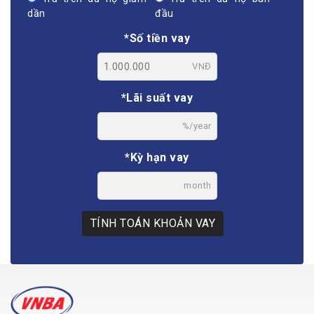
dần
đầu
*Số tiền vay
VNĐ
*Lãi suất vay
%/year
*Kỳ hạn vay
month
TÍNH TOÁN KHOẢN VAY