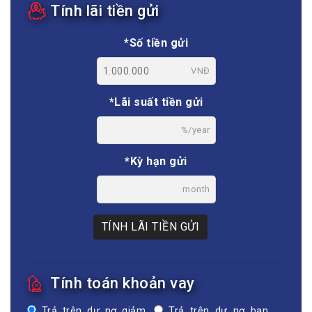
Tính lãi tiền gửi
*Số tiền gửi
VNĐ
*Lãi suất tiền gửi
%/year
*Kỳ hạn gửi
month
TÍNH LÃI TIỀN GỬI
Tính toán khoản vay
Trả trên dư nợ giảm
Trả trên dư nợ ban