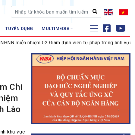
TUYỂN DỤNG
MULTIMEDIA
ĐÀO TẠO - NGHIÊN CỨU
miễn nhiệm 02 Giám định viên tư pháp trong lĩnh vực tiền tệ
Nghiệp vụ - Chứng chỉ
Tập huấn
am Chi
nhiệm
nh Lào
ánh khu vực