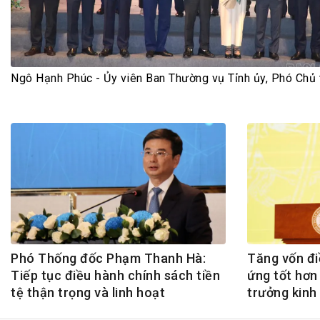
Tài chín
Bộ Chuẩn mực Đạo đức nghề nghiệp
Đấu giá 
Đối tác
Thanh t
Nhà quản
Ngô Hạnh Phúc - Ủy viên Ban Thường vụ Tỉnh ủy, Phó Chủ 
Cơ hội v
GÓP Ý CHÍNH SÁCH
ĐẤU GIÁ TÀI
Dự thảo luật
Tư vấn – Hỏi đáp
Tra cứu văn bản
Phó Thống đốc Phạm Thanh Hà:
Tăng vốn đi
Tiếp tục điều hành chính sách tiền
ứng tốt hơn
tệ thận trọng và linh hoạt
trưởng kinh