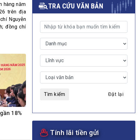
ân hàng năm
TRA CỨU VĂN BẢN
26 trên địa
 chí Nguyễn
h; đồng chí
MULTIMEDIA
Video
E-magazines
Photos
Tìm kiếm
Đặt lại
 gần 18%
Tính lãi tiền gửi