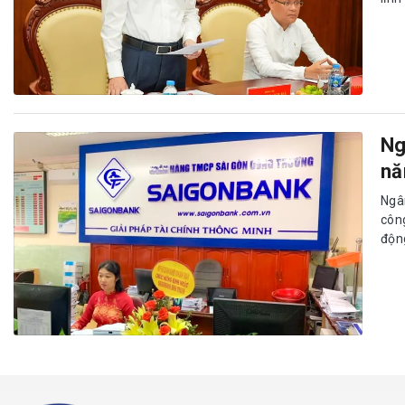
Ng
nă
Ngâ
côn
động