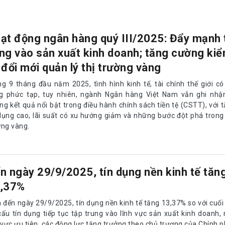
ạt động ngân hàng quý III/2025: Đẩy mạnh 
ng vào sản xuất kinh doanh; tăng cường ki
 đổi mới quản lý thị trường vàng
ng 9 tháng đầu năm 2025, tình hình kinh tế, tài chính thế giới có
g phức tạp, tuy nhiên, ngành Ngân hàng Việt Nam vẫn ghi nhậ
ng kết quả nổi bật trong điều hành chính sách tiền tệ (CSTT), với 
 dụng cao, lãi suất có xu hướng giảm và những bước đột phá trong 
ờng vàng.
n ngày 29/9/2025, tín dụng nền kinh tế tăn
,37%
h đến ngày 29/9/2025, tín dụng nền kinh tế tăng 13,37% so với cuố
cấu tín dụng tiếp tục tập trung vào lĩnh vực sản xuất kinh doanh, 
 vực ưu tiên, các động lực tăng trưởng theo chủ trương của Chính p