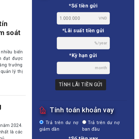
*Số tiền gửi
VNĐ
tín
*Lãi suất tiền gửi
ểm soát
%/year
 nhiều biến
*Kỳ hạn gửi
n đạt được
tăng trưởng
month
quản lý thị
TÍNH LÃI TIỀN GỬI
g
Tính toán khoản vay
Trả trên dư nợ
Trả trên dư nợ
i năm 2024.
giảm dần
ban đầu
nhất là các
*Số tiền vay
hủ.