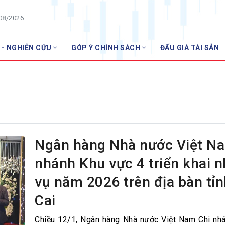
/08/2026
 - NGHIÊN CỨU
GÓP Ý CHÍNH SÁCH
ĐẤU GIÁ TÀI SẢN
HỘI VIÊN
NHNN 
Danh sách hội viên
Gia nhập VNBA
 VNBA
 Tuần VNBA
Ngân hàng Nhà nước Việt N
nhánh Khu vực 4 triển khai 
gân hàng
vụ năm 2026 trên địa bàn tỉ
t
Cai
Chiều 12/1, Ngân hàng Nhà nước Việt Nam Chi nh