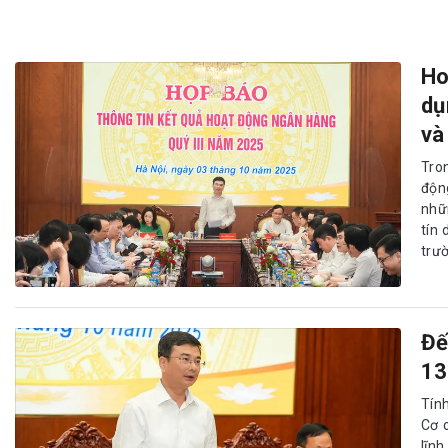
Ho
dụ
và
Tro
độn
nhữ
tín
trư
Đế
13
Tín
Cơ 
lĩnh