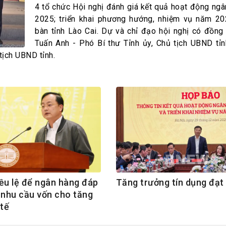
h Tiêu dùng
4 tổ chức Hội nghị đánh giá kết quả hoạt động ng
tài sản
2025; triển khai phương hướng, nhiệm vụ năm 20
bàn tỉnh Lào Cai. Dự và chỉ đạo hội nghị có đồng
oán –Thẻ
Tuấn Anh - Phó Bí thư Tỉnh ủy, Chủ tịch UBND tỉn
 trị
tịch UBND tỉnh.
iệc làm
 SẢN
TUYỂN DỤNG
ều lệ để ngân hàng đáp
Tăng trưởng tín dụng đạt
 nhu cầu vốn cho tăng
 tế