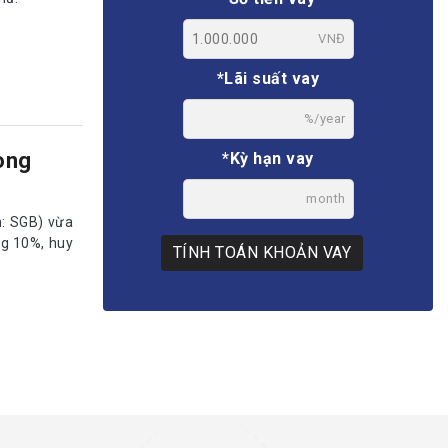
VNĐ
*Lãi suất vay
%/year
ong
*Kỳ hạn vay
month
: SGB) vừa
ng 10%, huy
TÍNH TOÁN KHOẢN VAY