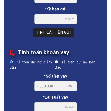
*Kỳ hạn gửi
month
TÍNH LÃI TIỀN GỬI
Tính toán khoản vay
Trả trên dư nợ giảm
Trả trên dư nợ ban
dần
đầu
*Số tiền vay
VNĐ
*Lãi suất vay
%/year