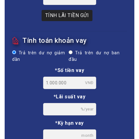
TÍNH LÃI TIỀN GỬI
Tính toán khoản vay
Trả trên dư nợ giảm
Trả trên dư nợ ban
dần
đầu
*Số tiền vay
VNĐ
*Lãi suất vay
%/year
*Kỳ hạn vay
month