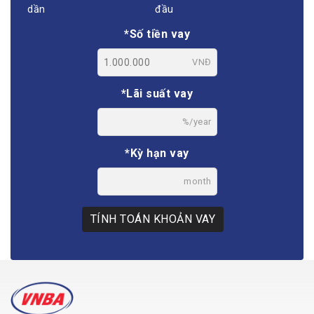
dần
đầu
*Số tiền vay
VNĐ
*Lãi suất vay
%/year
*Kỳ hạn vay
month
TÍNH TOÁN KHOẢN VAY