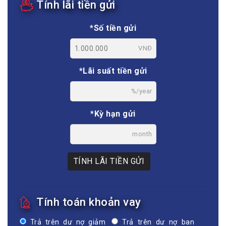
Tính lãi tiền gửi
*Số tiền gửi
VNĐ
*Lãi suất tiền gửi
%/year
*Kỳ hạn gửi
month
TÍNH LÃI TIỀN GỬI
Tính toán khoản vay
Trả trên dư nợ giảm
Trả trên dư nợ ban