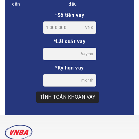
dần
đầu
*Số tiền vay
VNĐ
*Lãi suất vay
%/year
*Kỳ hạn vay
month
TÍNH TOÁN KHOẢN VAY