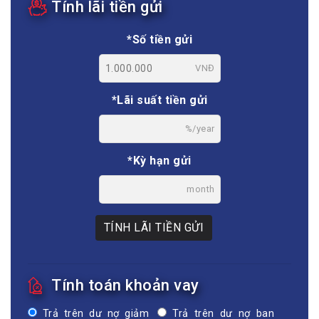
Tính lãi tiền gửi
*Số tiền gửi
VNĐ
*Lãi suất tiền gửi
%/year
*Kỳ hạn gửi
month
TÍNH LÃI TIỀN GỬI
Tính toán khoản vay
Trả trên dư nợ giảm
Trả trên dư nợ ban