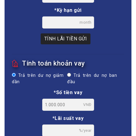
*Kỳ hạn gửi
month
TÍNH LÃI TIỀN GỬI
Tính toán khoản vay
Trả trên dư nợ giảm
Trả trên dư nợ ban
dần
đầu
*Số tiền vay
VNĐ
*Lãi suất vay
%/year