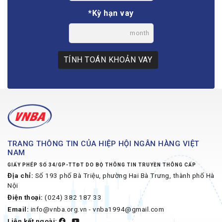
*Kỳ hạn vay
month
TÍNH TOÁN KHOẢN VAY
TRANG THÔNG TIN CỦA HIỆP HỘI NGÂN HÀNG VIỆT
NAM
GIẤY PHÉP SỐ 34/GP-TTĐT DO BỘ THÔNG TIN TRUYỀN THÔNG CẤP
Địa chỉ:
Số 193 phố Bà Triệu, phường Hai Bà Trưng, thành phố Hà
Nội
Điện thoại:
(024) 382 187 33
Email:
info@vnba.org.vn - vnba1994@gmail.com
Liên kết ngoài: