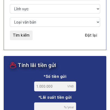
Tìm kiếm
Đặt lại
Tính lãi tiền gửi
*Số tiền gửi
VNĐ
*Lãi suất tiền gửi
%/year