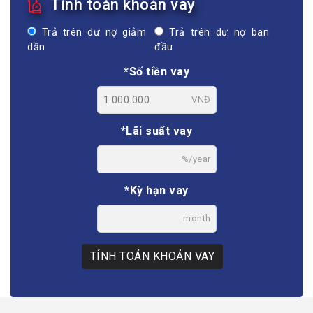
Tính toán khoản vay
Trả trên dư nợ giảm
Trả trên dư nợ ban
dần
đầu
*Số tiền vay
VNĐ
*Lãi suất vay
%/year
*Kỳ hạn vay
month
TÍNH TOÁN KHOẢN VAY