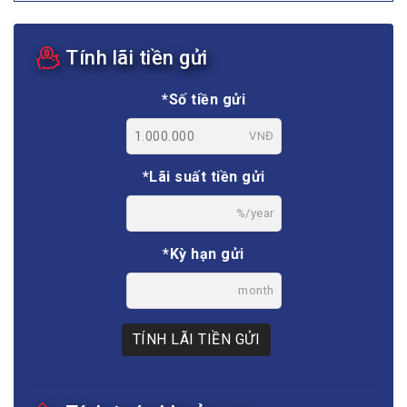
Tính lãi tiền gửi
*Số tiền gửi
VNĐ
*Lãi suất tiền gửi
%/year
*Kỳ hạn gửi
month
TÍNH LÃI TIỀN GỬI