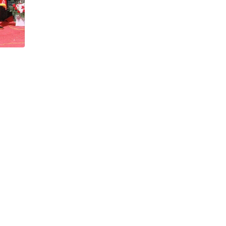
h Tiêu dùng
tài sản
oán –Thẻ
 trị
iệc làm
 SẢN
TUYỂN DỤNG