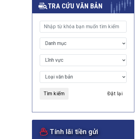
TRA CỨU VĂN BẢN
MULTIMEDIA
Video
E-magazines
Photos
Tìm kiếm
Đặt lại
Tính lãi tiền gửi