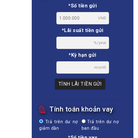
*Số tiền gửi
VNĐ
*Lãi suất tiền gửi
%/year
*Kỳ hạn gửi
month
TÍNH LÃI TIỀN GỬI
Tính toán khoản vay
Trả trên dư nợ
Trả trên dư nợ
giảm dần
ban đầu
*Số tiền vay