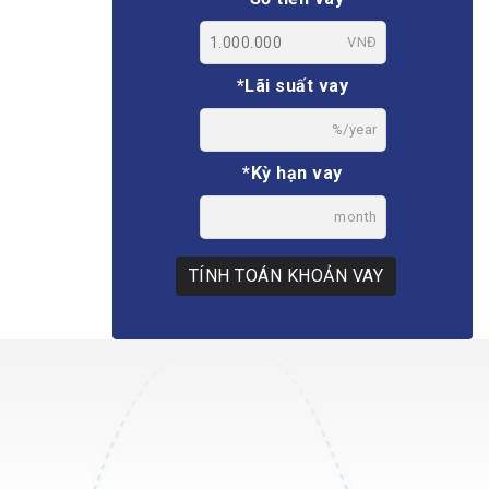
VNĐ
*Lãi suất vay
%/year
*Kỳ hạn vay
month
TÍNH TOÁN KHOẢN VAY