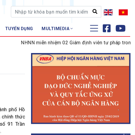
TUYỂN DỤNG
MULTIMEDIA
ĐÀO TẠO - NGHIÊN CỨU
NHNN miễn nhiệm 02 Giám định viên tư pháp trong lĩnh 
Nghiệp vụ - Chứng chỉ
Tập huấn
ành phố Hồ
 chính thức
 số 91 Trần
.