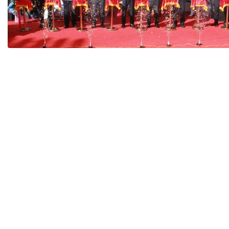
Tài chín
Bộ Chuẩn mực Đạo đức nghề nghiệp
Đấu giá 
Đối tác
Thanh t
Nhà quản
Cơ hội v
GÓP Ý CHÍNH SÁCH
ĐẤU GIÁ TÀI
Dự thảo luật
Tư vấn – Hỏi đáp
Tra cứu văn bản