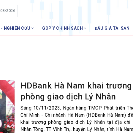
/08/2026
 - NGHIÊN CỨU
GÓP Ý CHÍNH SÁCH
ĐẤU GIÁ TÀI SẢN
HỘI VIÊN
Danh sách hội viên
Gia nhập VNBA
 VNBA
 Tuần VNBA
HDBank Hà Nam khai trương
phòng giao dịch Lý Nhân
gân hàng
t
Sáng 10/11/2023, Ngân hàng TMCP Phát triển Th
Chí Minh - Chi nhánh Hà Nam (HDBank Hà Nam) đã
khai trương phòng giao dịch Lý Nhân tại địa chỉ
Nhân Tông, TT Vĩnh Trụ, huyện Lý Nhân, tỉnh Hà Nam