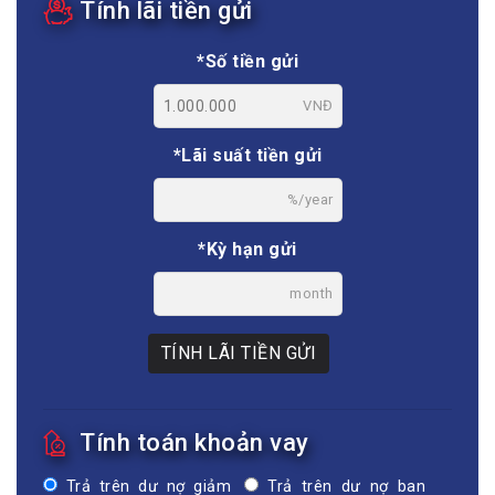
Tính lãi tiền gửi
*Số tiền gửi
VNĐ
*Lãi suất tiền gửi
%/year
*Kỳ hạn gửi
month
TÍNH LÃI TIỀN GỬI
Tính toán khoản vay
Trả trên dư nợ giảm
Trả trên dư nợ ban