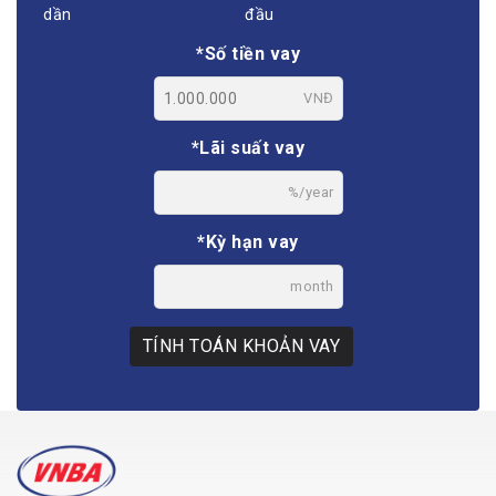
dần
đầu
*Số tiền vay
VNĐ
*Lãi suất vay
%/year
*Kỳ hạn vay
month
TÍNH TOÁN KHOẢN VAY