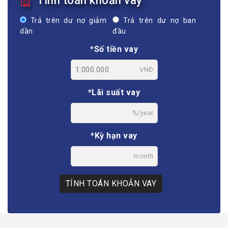
Tính toán khoản vay
Trả trên dư nợ giảm
Trả trên dư nợ ban
dần
đầu
*Số tiền vay
VNĐ
*Lãi suất vay
%/year
*Kỳ hạn vay
month
TÍNH TOÁN KHOẢN VAY