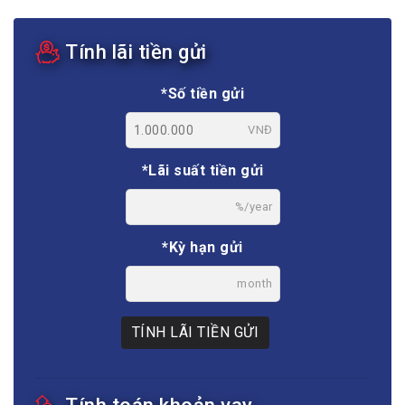
Tính lãi tiền gửi
*Số tiền gửi
VNĐ
*Lãi suất tiền gửi
%/year
*Kỳ hạn gửi
month
TÍNH LÃI TIỀN GỬI