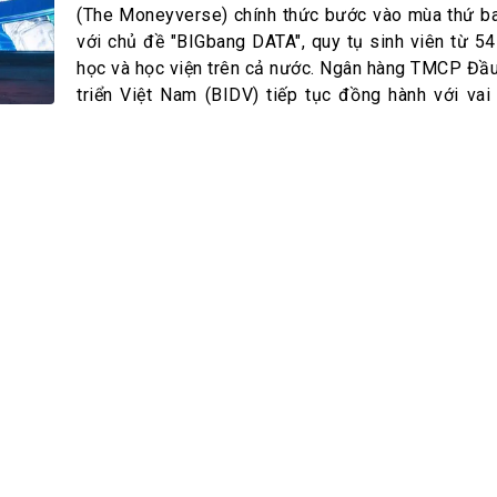
h Tiêu dùng
(The Moneyverse) chính thức bước vào mùa thứ 
tài sản
với chủ đề "BIGbang DATA", quy tụ sinh viên từ 54
học và học viện trên cả nước. Ngân hàng TMCP Đầu
oán –Thẻ
triển Việt Nam (BIDV) tiếp tục đồng hành với vai 
 trị
iệc làm
 SẢN
TUYỂN DỤNG