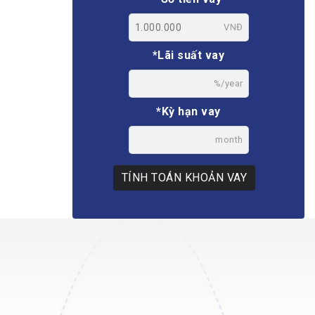
VNĐ
*Lãi suất vay
%/year
*Kỳ hạn vay
month
TÍNH TOÁN KHOẢN VAY