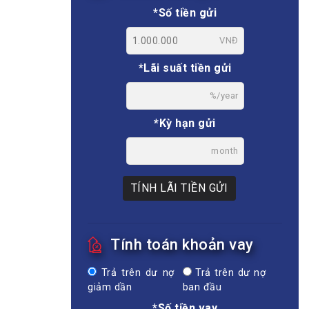
*Số tiền gửi
VNĐ
*Lãi suất tiền gửi
%/year
*Kỳ hạn gửi
month
TÍNH LÃI TIỀN GỬI
Tính toán khoản vay
Trả trên dư nợ
Trả trên dư nợ
giảm dần
ban đầu
*Số tiền vay