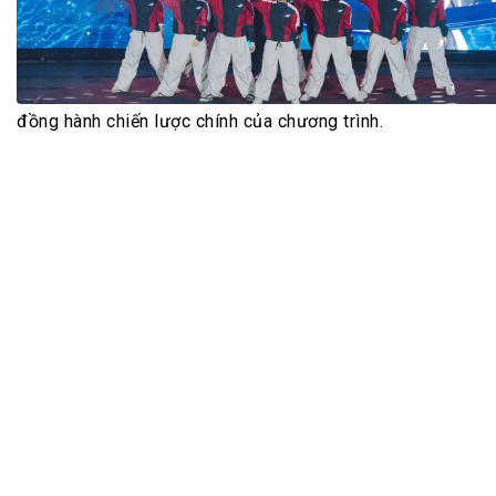
Tài chín
Bộ Chuẩn mực Đạo đức nghề nghiệp
Đấu giá 
Đối tác
Thanh t
Nhà quản
đồng hành chiến lược chính của chương trình.
Cơ hội v
GÓP Ý CHÍNH SÁCH
ĐẤU GIÁ TÀI
Dự thảo luật
Tư vấn – Hỏi đáp
Tra cứu văn bản