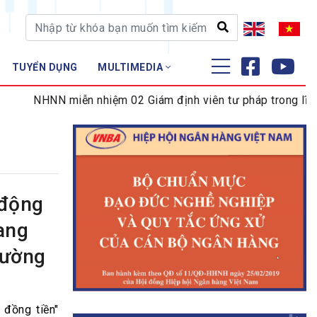
TUYỂN DỤNG
MULTIMEDIA
ĐÀO TẠO - NGHIÊN CỨU
NHNN miễn nhiệm 02 Giám định viên tư pháp trong lĩnh vực
Nghiệp vụ - Chứng chỉ
Tập huấn
 động
ang
rường
 đồng tiền"