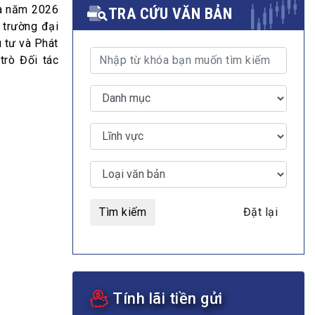
ba năm 2026
TRA CỨU VĂN BẢN
 trường đại
 tư và Phát
trò Đối tác
MULTIMEDIA
Video
E-magazines
Photos
Tìm kiếm
Đặt lại
Tính lãi tiền gửi