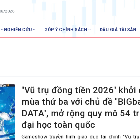
08/2026
 - NGHIÊN CỨU
GÓP Ý CHÍNH SÁCH
ĐẤU GIÁ TÀI SẢN
HỘI VIÊN
Danh sách hội viên
Gia nhập VNBA
 VNBA
 Tuần VNBA
"Vũ trụ đồng tiền 2026" khởi
mùa thứ ba với chủ đề "BIGb
gân hàng
DATA", mở rộng quy mô 54 t
t
đại học toàn quốc
Gameshow truyền hình giáo dục tài chính "Vũ trụ