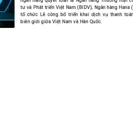
h Tiêu dùng
ngân hàng quyết toán là Ngân hàng Thương mại 
tư và Phát triển Việt Nam (BIDV), Ngân hàng Hana 
tài sản
tổ chức Lễ công bố triển khai dịch vụ thanh to
oán –Thẻ
biên giới giữa Việt Nam và Hàn Quốc.
 trị
iệc làm
 SẢN
TUYỂN DỤNG