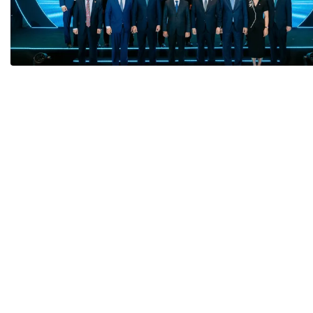
Tài chín
Bộ Chuẩn mực Đạo đức nghề nghiệp
Đấu giá 
Đối tác
Thanh t
Nhà quản
Cơ hội v
GÓP Ý CHÍNH SÁCH
ĐẤU GIÁ TÀI
Dự thảo luật
Tư vấn – Hỏi đáp
Tra cứu văn bản