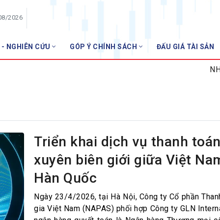
08/2026
 - NGHIÊN CỨU
GÓP Ý CHÍNH SÁCH
ĐẤU GIÁ TÀI SẢN
HỘI VIÊN
NHNN m
Danh sách hội viên
Gia nhập VNBA
 VNBA
 Tuần VNBA
Triển khai dịch vụ thanh toá
xuyên biên giới giữa Việt Na
gân hàng
Hàn Quốc
t
Ngày 23/4/2026, tại Hà Nội, Công ty Cổ phần Than
gia Việt Nam (NAPAS) phối hợp Công ty GLN Interna