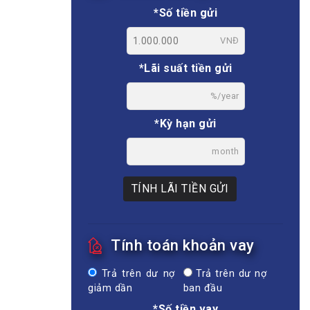
*Số tiền gửi
VNĐ
*Lãi suất tiền gửi
%/year
*Kỳ hạn gửi
month
TÍNH LÃI TIỀN GỬI
Tính toán khoản vay
Trả trên dư nợ
Trả trên dư nợ
giảm dần
ban đầu
*Số tiền vay