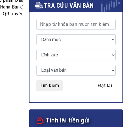
cổ phần Đầu
TRA CỨU VĂN BẢN
(Hana Bank)
án QR xuyên
MULTIMEDIA
Video
E-magazines
Photos
Tìm kiếm
Đặt lại
Tính lãi tiền gửi