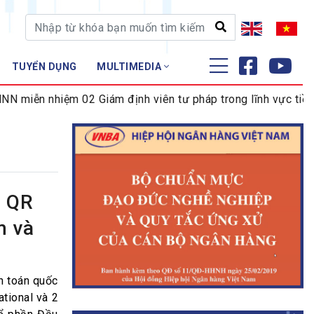
TUYỂN DỤNG
MULTIMEDIA
ĐÀO TẠO - NGHIÊN CỨU
iễn nhiệm 02 Giám định viên tư pháp trong lĩnh vực tiền tệ 
Nghiệp vụ - Chứng chỉ
Tập huấn
n QR
m và
h toán quốc
tional và 2