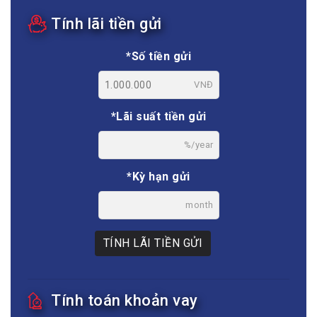
Tính lãi tiền gửi
*Số tiền gửi
VNĐ
*Lãi suất tiền gửi
%/year
*Kỳ hạn gửi
month
TÍNH LÃI TIỀN GỬI
Tính toán khoản vay