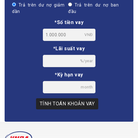
Trả trên dư nợ giảm
Trả trên dư nợ ban
dần
đầu
*Số tiền vay
VNĐ
*Lãi suất vay
%/year
*Kỳ hạn vay
month
TÍNH TOÁN KHOẢN VAY