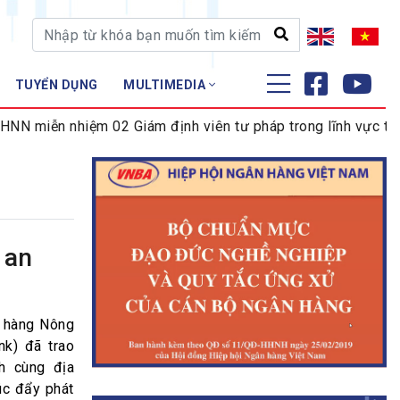
TUYỂN DỤNG
MULTIMEDIA
ĐÀO TẠO - NGHIÊN CỨU
miễn nhiệm 02 Giám định viên tư pháp trong lĩnh vực tiền tệ
Nghiệp vụ - Chứng chỉ
Tập huấn
 an
n hàng Nông
nk) đã trao
h cùng địa
úc đẩy phát