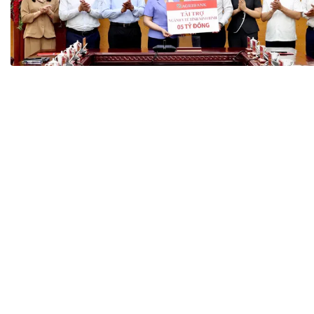
Tài chín
Bộ Chuẩn mực Đạo đức nghề nghiệp
Đấu giá 
Đối tác
Thanh t
Nhà quản
Cơ hội v
GÓP Ý CHÍNH SÁCH
ĐẤU GIÁ TÀI
Dự thảo luật
Tư vấn – Hỏi đáp
Tra cứu văn bản