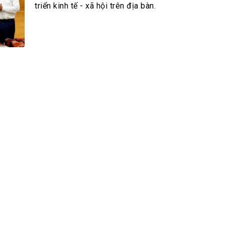
h Tiêu dùng
triển kinh tế - xã hội trên địa bàn.
tài sản
oán –Thẻ
 trị
iệc làm
 SẢN
TUYỂN DỤNG