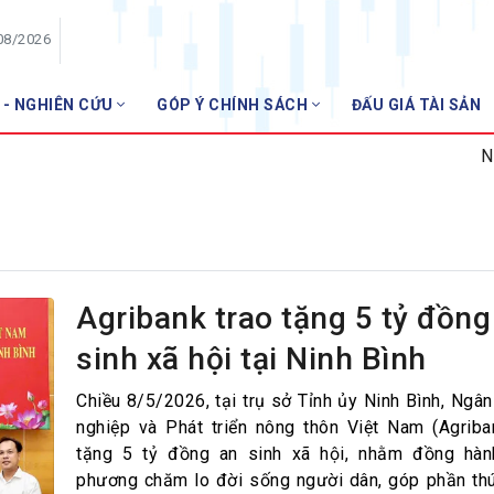
08/2026
 - NGHIÊN CỨU
GÓP Ý CHÍNH SÁCH
ĐẤU GIÁ TÀI SẢN
HỘI VIÊN
NHNN 
Danh sách hội viên
Gia nhập VNBA
 VNBA
 Tuần VNBA
Agribank trao tặng 5 tỷ đồng
sinh xã hội tại Ninh Bình
gân hàng
t
Chiều 8/5/2026, tại trụ sở Tỉnh ủy Ninh Bình, Ngâ
nghiệp và Phát triển nông thôn Việt Nam (Agriba
tặng 5 tỷ đồng an sinh xã hội, nhằm đồng hàn
phương chăm lo đời sống người dân, góp phần th