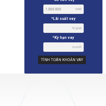
VNĐ
*Lãi suất vay
%/year
*Kỳ hạn vay
month
TÍNH TOÁN KHOẢN VAY