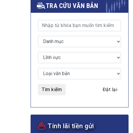
TRA CỨU VĂN BẢN
MULTIMEDIA
Video
E-magazines
Photos
Tìm kiếm
Đặt lại
Tính lãi tiền gửi