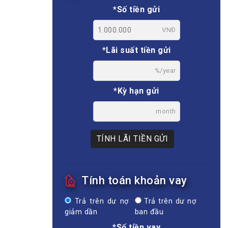
*Số tiền gửi
VNĐ
*Lãi suất tiền gửi
%/year
*Kỳ hạn gửi
month
TÍNH LÃI TIỀN GỬI
Tính toán khoản vay
Trả trên dư nợ
Trả trên dư nợ
giảm dần
ban đầu
*Số tiền vay