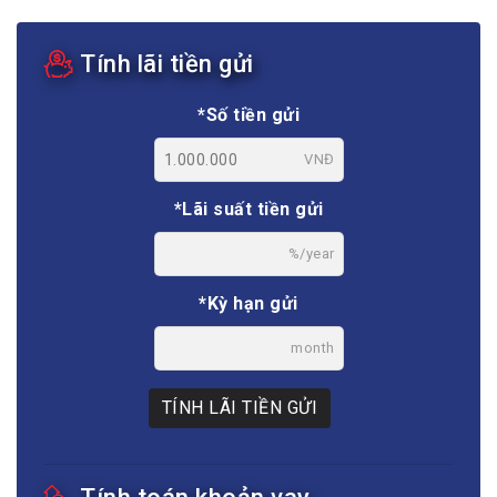
Tính lãi tiền gửi
*Số tiền gửi
VNĐ
*Lãi suất tiền gửi
%/year
*Kỳ hạn gửi
month
TÍNH LÃI TIỀN GỬI