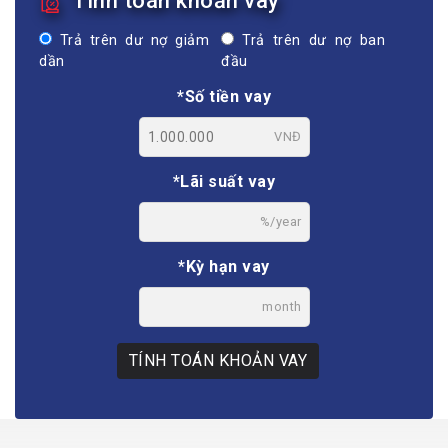
Tính toán khoản vay
Trả trên dư nợ giảm
Trả trên dư nợ ban
dần
đầu
*Số tiền vay
VNĐ
*Lãi suất vay
%/year
*Kỳ hạn vay
month
TÍNH TOÁN KHOẢN VAY