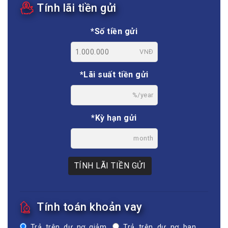
Tính lãi tiền gửi
*Số tiền gửi
VNĐ
*Lãi suất tiền gửi
%/year
*Kỳ hạn gửi
month
TÍNH LÃI TIỀN GỬI
Tính toán khoản vay
Trả trên dư nợ giảm
Trả trên dư nợ ban