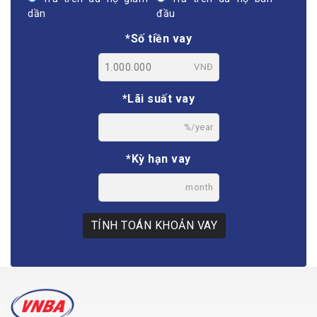
dần
đầu
*Số tiền vay
VNĐ
*Lãi suất vay
%/year
*Kỳ hạn vay
month
TÍNH TOÁN KHOẢN VAY