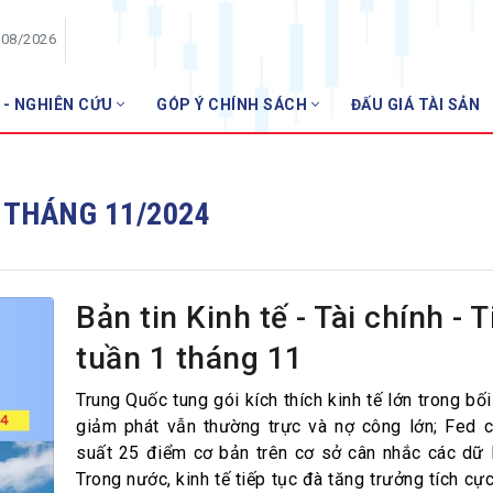
/08/2026
 - NGHIÊN CỨU
GÓP Ý CHÍNH SÁCH
ĐẤU GIÁ TÀI SẢN
HỘI VIÊN
Danh sách hội viên
1 THÁNG 11/2024
Gia nhập VNBA
 VNBA
 Tuần VNBA
Bản tin Kinh tế - Tài chính - T
tuần 1 tháng 11
gân hàng
t
Trung Quốc tung gói kích thích kinh tế lớn trong bối
giảm phát vẫn thường trực và nợ công lớn; Fed c
suất 25 điểm cơ bản trên cơ sở cân nhắc các dữ li
Trong nước, kinh tế tiếp tục đà tăng trưởng tích cự