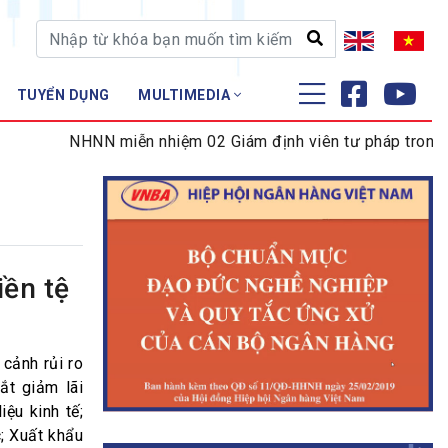
TUYỂN DỤNG
MULTIMEDIA
ĐÀO TẠO - NGHIÊN CỨU
NHNN miễn nhiệm 02 Giám định viên tư pháp trong lĩnh 
Nghiệp vụ - Chứng chỉ
Tập huấn
iền tệ
 cảnh rủi ro
ắt giảm lãi
ệu kinh tế;
c; Xuất khẩu