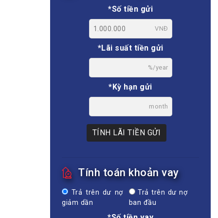
*Số tiền gửi
VNĐ
*Lãi suất tiền gửi
%/year
*Kỳ hạn gửi
month
TÍNH LÃI TIỀN GỬI
Tính toán khoản vay
Trả trên dư nợ
Trả trên dư nợ
giảm dần
ban đầu
*Số tiền vay