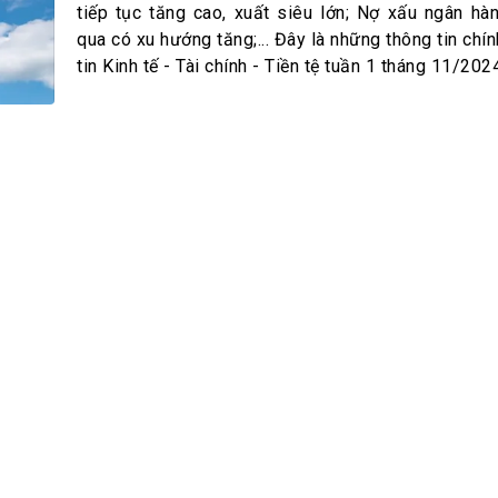
h Tiêu dùng
tiếp tục tăng cao, xuất siêu lớn; Nợ xấu ngân hàn
tài sản
qua có xu hướng tăng;... Đây là những thông tin chí
tin Kinh tế - Tài chính - Tiền tệ tuần 1 tháng 11/202
oán –Thẻ
 trị
iệc làm
 SẢN
TUYỂN DỤNG