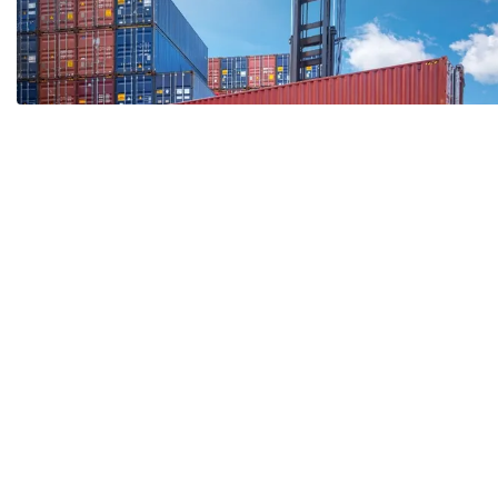
Tài chín
Bộ Chuẩn mực Đạo đức nghề nghiệp
Đấu giá 
Đối tác
Thanh t
Nhà quản
Cơ hội v
GÓP Ý CHÍNH SÁCH
ĐẤU GIÁ TÀI
Dự thảo luật
Tư vấn – Hỏi đáp
Tra cứu văn bản