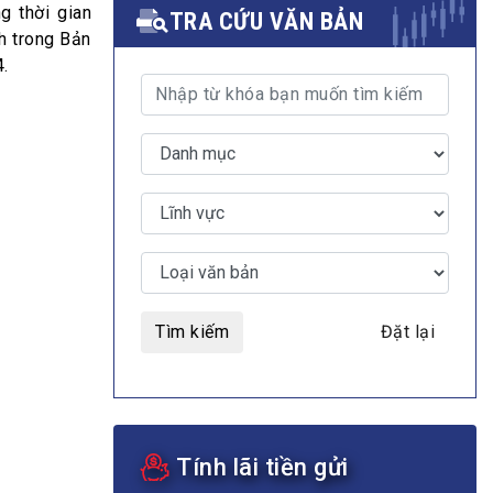
g thời gian
TRA CỨU VĂN BẢN
nh trong Bản
4.
MULTIMEDIA
Video
E-magazines
Photos
Tìm kiếm
Đặt lại
Tính lãi tiền gửi