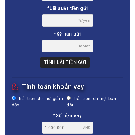
*Lãi suất tiền gửi
%/year
*Kỳ hạn gửi
month
TÍNH LÃI TIỀN GỬI
Tính toán khoản vay
Trả trên dư nợ giảm
Trả trên dư nợ ban
dần
đầu
*Số tiền vay
VNĐ