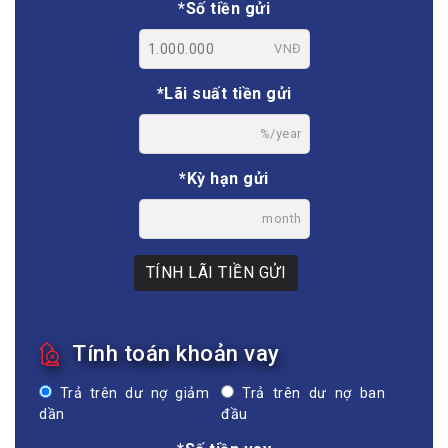
*Số tiền gửi
VNĐ
*Lãi suất tiền gửi
%/year
*Kỳ hạn gửi
month
TÍNH LÃI TIỀN GỬI
Tính toán khoản vay
Trả trên dư nợ giảm
Trả trên dư nợ ban
dần
đầu