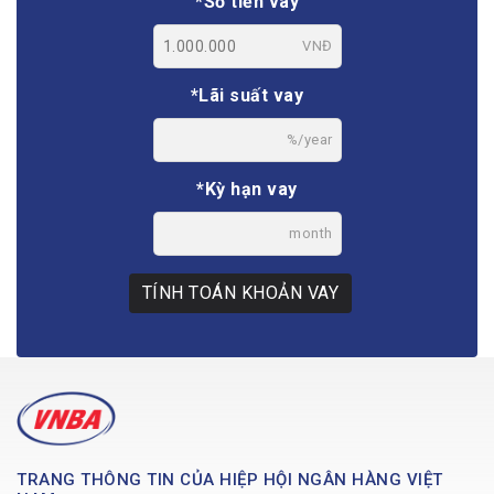
*Số tiền vay
VNĐ
*Lãi suất vay
%/year
*Kỳ hạn vay
month
TÍNH TOÁN KHOẢN VAY
TRANG THÔNG TIN CỦA HIỆP HỘI NGÂN HÀNG VIỆT