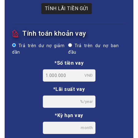
TÍNH LÃI TIỀN GỬI
Tính toán khoản vay
Trả trên dư nợ giảm
Trả trên dư nợ ban
dần
đầu
*Số tiền vay
VNĐ
*Lãi suất vay
%/year
*Kỳ hạn vay
month