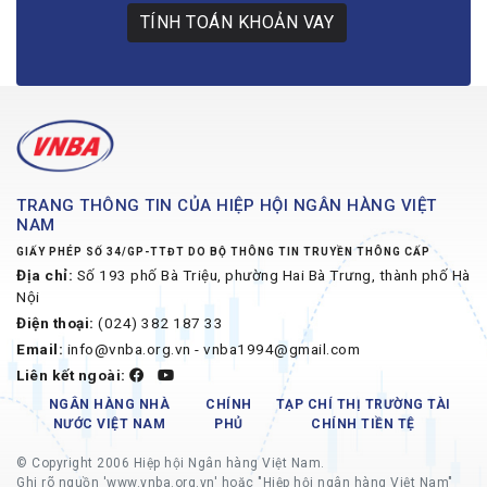
TÍNH TOÁN KHOẢN VAY
TRANG THÔNG TIN CỦA HIỆP HỘI NGÂN HÀNG VIỆT
NAM
GIẤY PHÉP SỐ 34/GP-TTĐT DO BỘ THÔNG TIN TRUYỀN THÔNG CẤP
Địa chỉ:
Số 193 phố Bà Triệu, phường Hai Bà Trưng, thành phố Hà
Nội
Điện thoại:
(024) 382 187 33
Email:
info@vnba.org.vn - vnba1994@gmail.com
Liên kết ngoài:
NGÂN HÀNG NHÀ
CHÍNH
TẠP CHÍ THỊ TRƯỜNG TÀI
NƯỚC VIỆT NAM
PHỦ
CHÍNH TIỀN TỆ
© Copyright 2006 Hiệp hội Ngân hàng Việt Nam.
Ghi rõ nguồn 'www.vnba.org.vn' hoặc "Hiệp hội ngân hàng Việt Nam"