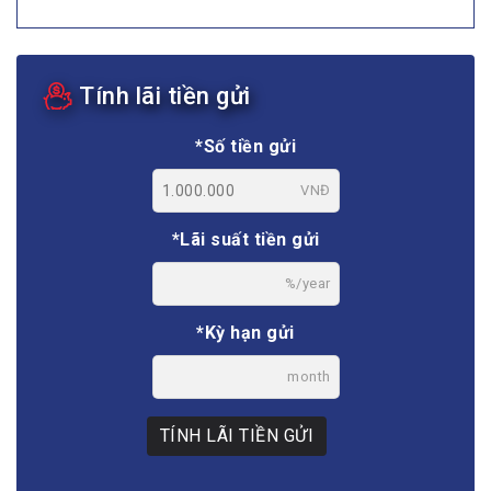
Tính lãi tiền gửi
*Số tiền gửi
VNĐ
*Lãi suất tiền gửi
%/year
*Kỳ hạn gửi
month
TÍNH LÃI TIỀN GỬI