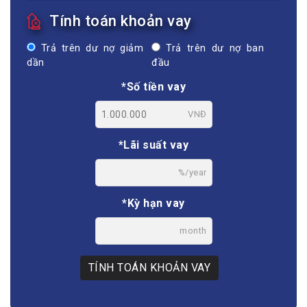
Tính toán khoản vay
Trả trên dư nợ giảm
Trả trên dư nợ ban
dần
đầu
*Số tiền vay
VNĐ
*Lãi suất vay
%/year
*Kỳ hạn vay
month
TÍNH TOÁN KHOẢN VAY