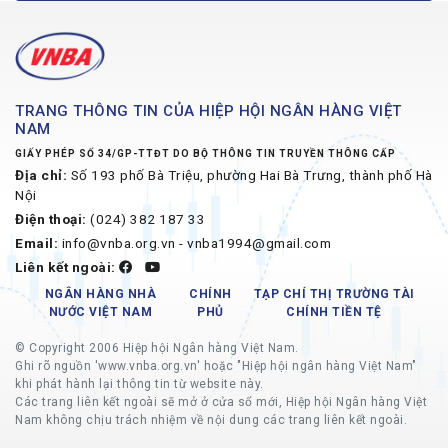
TRANG THÔNG TIN CỦA HIỆP HỘI NGÂN HÀNG VIỆT
NAM
GIẤY PHÉP SỐ 34/GP-TTĐT DO BỘ THÔNG TIN TRUYỀN THÔNG CẤP
Địa chỉ:
Số 193 phố Bà Triệu, phường Hai Bà Trưng, thành phố Hà
Nội
Điện thoại:
(024) 382 187 33
Email:
info@vnba.org.vn - vnba1994@gmail.com
Liên kết ngoài:
NGÂN HÀNG NHÀ
CHÍNH
TẠP CHÍ THỊ TRƯỜNG TÀI
NƯỚC VIỆT NAM
PHỦ
CHÍNH TIỀN TỆ
© Copyright 2006 Hiệp hội Ngân hàng Việt Nam.
Ghi rõ nguồn 'www.vnba.org.vn' hoặc "Hiệp hội ngân hàng Việt Nam"
khi phát hành lại thông tin từ website này.
Các trang liên kết ngoài sẽ mở ở cửa sổ mới, Hiệp hội Ngân hàng Việt
Nam không chịu trách nhiệm về nội dung các trang liên kết ngoài.