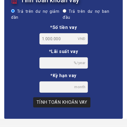
Tính toán khoản vay
Trả trên dư nợ giảm
Trả trên dư nợ ban
dần
đầu
*Số tiền vay
VNĐ
*Lãi suất vay
%/year
*Kỳ hạn vay
month
TÍNH TOÁN KHOẢN VAY