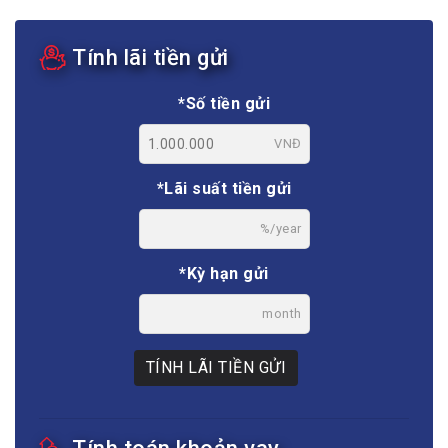
Tính lãi tiền gửi
*Số tiền gửi
VNĐ
*Lãi suất tiền gửi
%/year
*Kỳ hạn gửi
month
TÍNH LÃI TIỀN GỬI