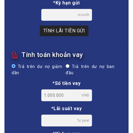
*Kỳ hạn gửi
month
TÍNH LÃI TIỀN GỬI
Tính toán khoản vay
Trả trên dư nợ giảm
Trả trên dư nợ ban
dần
đầu
*Số tiền vay
VNĐ
*Lãi suất vay
%/year