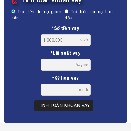
Tính toán khoản vay
Trả trên dư nợ giảm
Trả trên dư nợ ban
dần
đầu
*Số tiền vay
VNĐ
*Lãi suất vay
%/year
*Kỳ hạn vay
month
TÍNH TOÁN KHOẢN VAY