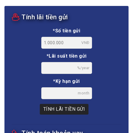
Tính lãi tiền gửi
*Số tiền gửi
VNĐ
*Lãi suất tiền gửi
%/year
*Kỳ hạn gửi
month
TÍNH LÃI TIỀN GỬI