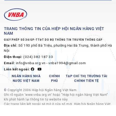
TRANG THÔNG TIN CỦA HIỆP HỘI NGÂN HÀNG VIỆT
NAM
GIẤY PHÉP SỐ 34/GP-TTĐT DO BỘ THÔNG TIN TRUYỀN THÔNG CẤP
Địa chỉ:
Số 193 phố Bà Triệu, phường Hai Bà Trưng, thành phố Hà
Nội
Điện thoại:
(024) 382 187 33
Email:
info@vnba.org.vn - vnba1994@gmail.com
Liên kết ngoài:
NGÂN HÀNG NHÀ
CHÍNH
TẠP CHÍ THỊ TRƯỜNG TÀI
NƯỚC VIỆT NAM
PHỦ
CHÍNH TIỀN TỆ
© Copyright 2006 Hiệp hội Ngân hàng Việt Nam.
Ghi rõ nguồn 'www.vnba.org.vn' hoặc "Hiệp hội ngân hàng Việt Nam"
khi phát hành lại thông tin từ website này.
Các trang liên kết ngoài sẽ mở ở cửa sổ mới, Hiệp hội Ngân hàng Việt
Nam không chịu trách nhiệm về nội dung các trang liên kết ngoài.