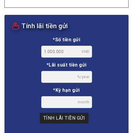
Tính lãi tiền gửi
*Số tiền gửi
VNĐ
*Lãi suất tiền gửi
%/year
*Kỳ hạn gửi
month
TÍNH LÃI TIỀN GỬI