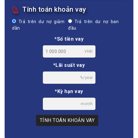
Tính toán khoản vay
Trả trên dư nợ giảm
Trả trên dư nợ ban
dần
đầu
*Số tiền vay
VNĐ
*Lãi suất vay
%/year
*Kỳ hạn vay
month
TÍNH TOÁN KHOẢN VAY