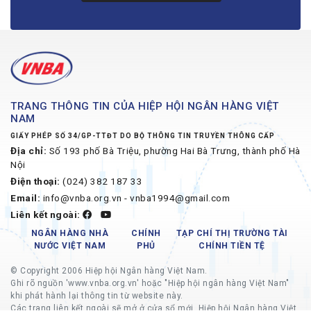
TRANG THÔNG TIN CỦA HIỆP HỘI NGÂN HÀNG VIỆT
NAM
GIẤY PHÉP SỐ 34/GP-TTĐT DO BỘ THÔNG TIN TRUYỀN THÔNG CẤP
Địa chỉ:
Số 193 phố Bà Triệu, phường Hai Bà Trưng, thành phố Hà
Nội
Điện thoại:
(024) 382 187 33
Email:
info@vnba.org.vn - vnba1994@gmail.com
Liên kết ngoài:
NGÂN HÀNG NHÀ
CHÍNH
TẠP CHÍ THỊ TRƯỜNG TÀI
NƯỚC VIỆT NAM
PHỦ
CHÍNH TIỀN TỆ
© Copyright 2006 Hiệp hội Ngân hàng Việt Nam.
Ghi rõ nguồn 'www.vnba.org.vn' hoặc "Hiệp hội ngân hàng Việt Nam"
khi phát hành lại thông tin từ website này.
Các trang liên kết ngoài sẽ mở ở cửa sổ mới, Hiệp hội Ngân hàng Việt