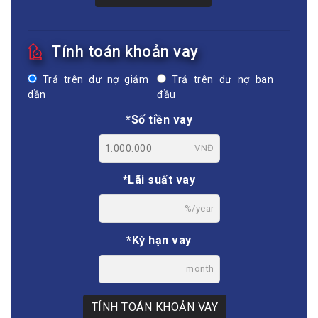
Tính toán khoản vay
Trả trên dư nợ giảm
Trả trên dư nợ ban
dần
đầu
*Số tiền vay
VNĐ
*Lãi suất vay
%/year
*Kỳ hạn vay
month
TÍNH TOÁN KHOẢN VAY