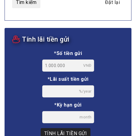
Tìm kiếm
Đặt lại
Tính lãi tiền gửi
*Số tiền gửi
VNĐ
*Lãi suất tiền gửi
%/year
*Kỳ hạn gửi
month
TÍNH LÃI TIỀN GỬI