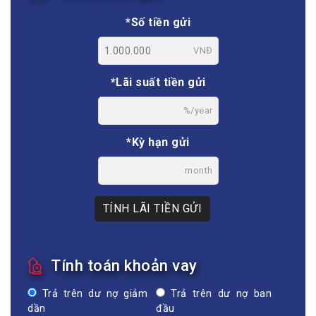
*Số tiền gửi
VNĐ
*Lãi suất tiền gửi
%/year
*Kỳ hạn gửi
month
TÍNH LÃI TIỀN GỬI
Tính toán khoản vay
Trả trên dư nợ giảm
Trả trên dư nợ ban
dần
đầu