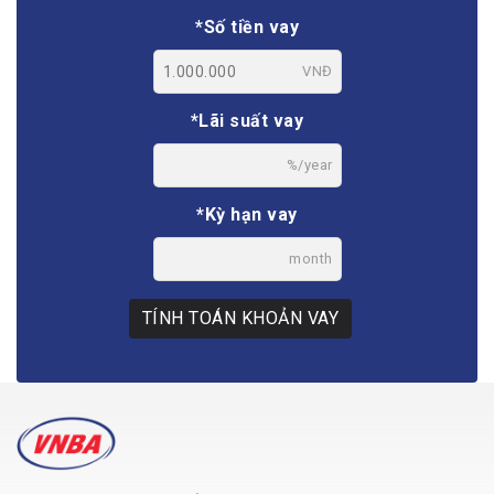
*Số tiền vay
VNĐ
*Lãi suất vay
%/year
*Kỳ hạn vay
month
TÍNH TOÁN KHOẢN VAY