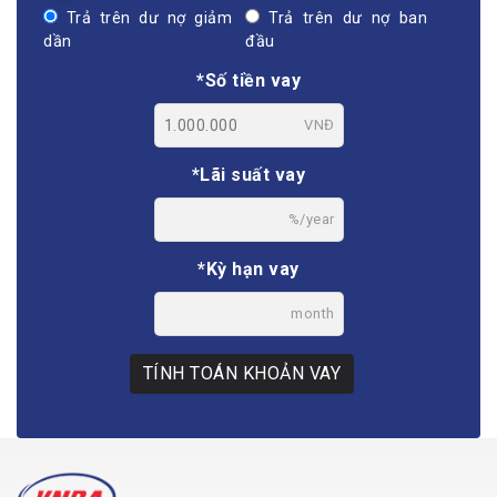
Trả trên dư nợ giảm
Trả trên dư nợ ban
dần
đầu
*Số tiền vay
VNĐ
*Lãi suất vay
%/year
*Kỳ hạn vay
month
TÍNH TOÁN KHOẢN VAY