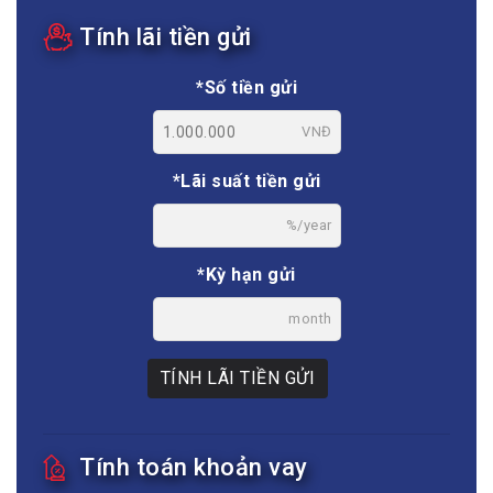
Tính lãi tiền gửi
*Số tiền gửi
VNĐ
*Lãi suất tiền gửi
%/year
*Kỳ hạn gửi
month
TÍNH LÃI TIỀN GỬI
Tính toán khoản vay